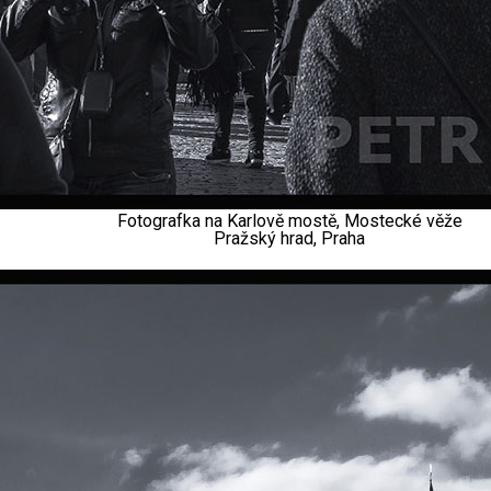
Fotografka na Karlově mostě, Mostecké věže
Pražský hrad, Praha