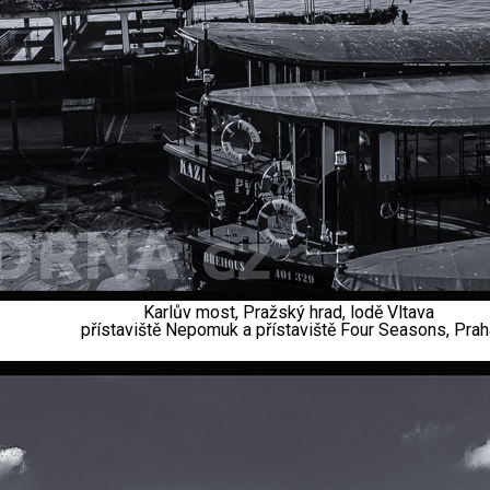
Karlův most, Pražský hrad, lodě Vltava
přístaviště Nepomuk a přístaviště Four Seasons, Prah